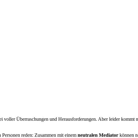
weig, Gifhorn, Wolfsburg
abei voller Überraschungen und Herausforderungen. Aber leider kommt 
ten Personen reden: Zusammen mit einem
neutralen Mediator
können ne