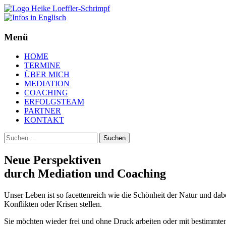
Heike Löffler-Schrimpf
Mediation & Coaching Braunsch
Menü
Zum
HOME
Inhalt
TERMINE
springen
ÜBER MICH
MEDIATION
COACHING
ERFOLGSTEAM
PARTNER
KONTAKT
Suchen
nach:
Neue Perspektiven
durch Mediation und Coaching
Unser Leben ist so facettenreich wie die Schönheit der Natur und d
Konflikten oder Krisen stellen.
Sie möchten wieder frei und ohne Druck arbeiten oder mit bestimm